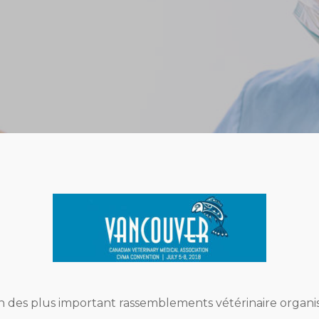
un des plus important rassemblements vétérinaire organis