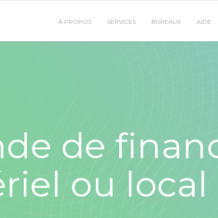
À PROPOS
SERVICES
BUREAUX
AIDE
de de finan
riel ou local