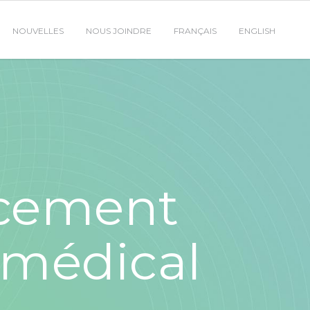
NOUVELLES
NOUS JOINDRE
FRANÇAIS
ENGLISH
cement
 médical