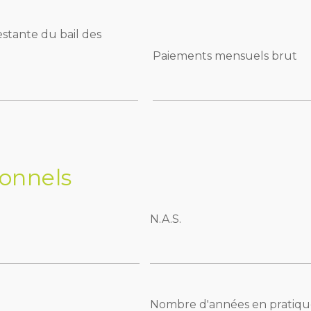
stante du bail des
Paiements mensuels brut
onnels
N.A.S.
Nombre d'années en pratiqu