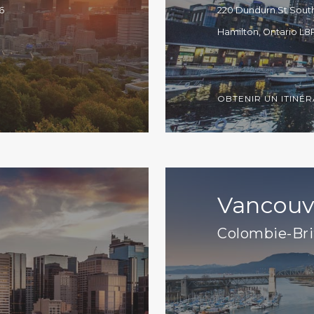
6
220 Dundurn St Sout
Hamilton, Ontario L8
OBTENIR UN ITINÉR
Vancouv
Colombie-Bri