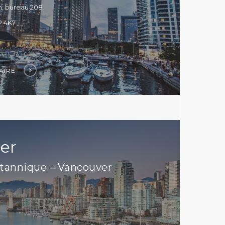
h, bureau 208
P 4K7
AIRE
er
tannique – Vancouver