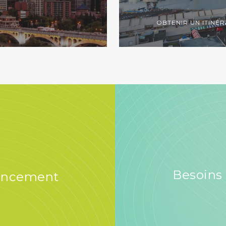
OBTENIR UN ITINÉR
Besoins
nancement