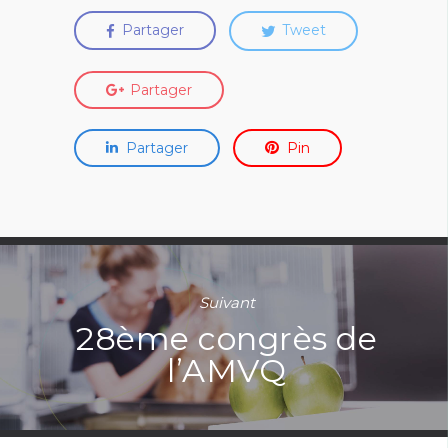
Partager
Tweet
Partager
Partager
Pin
Suivant
28ème congrès de
l’AMVQ