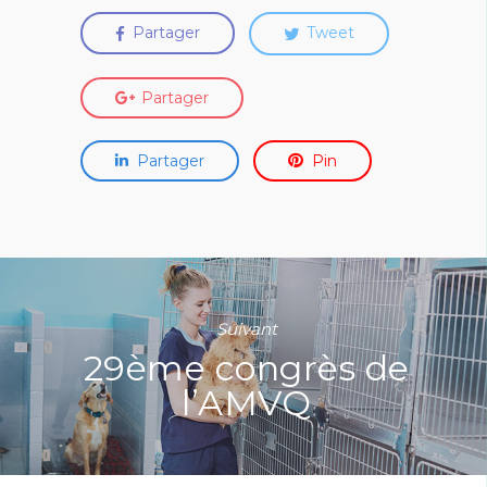
Partager
Tweet
Partager
Partager
Pin
Suivant
29ème congrès de
l’AMVQ