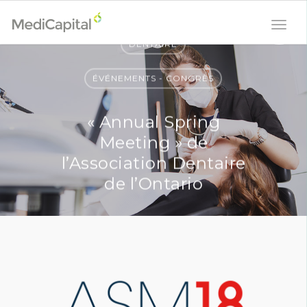
DENTAIRE
ÉVÉNEMENTS - CONGRÈS
« Annual Spring
Meeting » de
l’Association Dentaire
de l’Ontario
5 décembre 2017